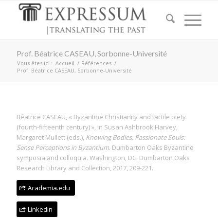
Prof. Béatrice CASEAU, Sorbonne-Université
Vous êtes ici :
Accueil
/
Références
/
Prof. Béatrice CASEAU, Sorbonne-Université
Béatrice CASEAU, « Byzantine Christianity and tactile piety
(fourth-fifteenth century) », in Susan Ashbrook Harvey,
Margaret Mullett (eds.),
Knowing Bodies, Passionate Souls:
Sense Perceptions in Byzantium
. Dumbarton Oaks Byzantine
symposia and colloquia. Washington, DC: Dumbarton Oaks
Research Library and Collection, 2017, 209-221.
Academia.edu
Linkedin