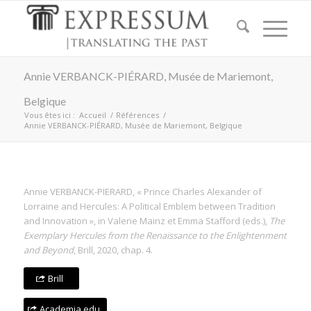
Annie VERBANCK-PIÉRARD, Musée de Mariemont,
Belgique
Vous êtes ici :
Accueil
/
Références
/
Annie VERBANCK-PIÉRARD, Musée de Mariemont, Belgique
Annie VERBANCK-PIERARD, « Prince Charles Alexander of
Lorraine and Hercules: A Political Emblem between Tradition
and Innovation », in Valerie Mainz et Emma Stafford (eds.),
The
Exemplary Hercules from the Renaissance to the Enlightenment
and Beyond
, Brill, 2020, chap. 4.
Brill
Academia.edu