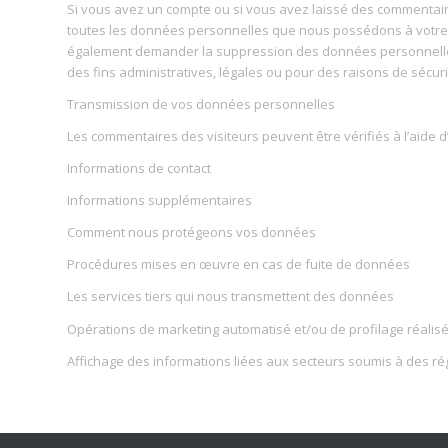
Si vous avez un compte ou si vous avez laissé des commentair
toutes les données personnelles que nous possédons à votre s
également demander la suppression des données personnelle
des fins administratives, légales ou pour des raisons de sécuri
Transmission de vos données personnelles
Les commentaires des visiteurs peuvent être vérifiés à l’aide
Informations de contact
Informations supplémentaires
Comment nous protégeons vos données
Procédures mises en œuvre en cas de fuite de données
Les services tiers qui nous transmettent des données
Opérations de marketing automatisé et/ou de profilage réalis
Affichage des informations liées aux secteurs soumis à des ré