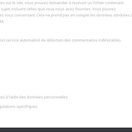
es sur le site, vous pouvez demander à recevoir un fichier contenant
ujet, incluant celles que vous nous avez fournies. Vous pouvez
s vous concernant. Cela ne prend pas en compte les données stockées 
té.
 d’un service automatisé de détection des commentaires indésirables.
ées à l’aide des données personnelles
gulations spécifiques