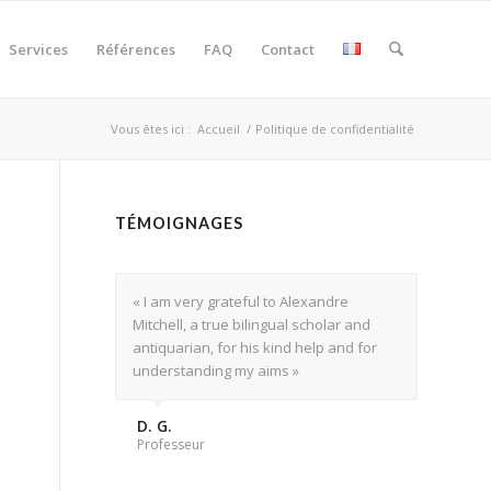
Services
Références
FAQ
Contact
Vous êtes ici :
Accueil
/
Politique de confidentialité
TÉMOIGNAGES
« I am very grateful to Alexandre
Mitchell, a true bilingual scholar and
antiquarian, for his kind help and for
understanding my aims »
D. G.
Professeur